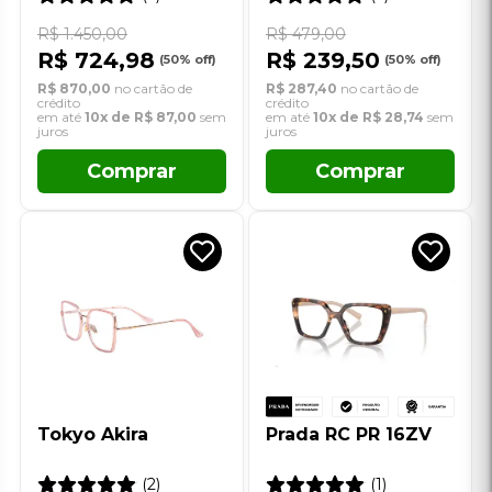
Tokyo Akira
Prada RC PR 16ZV
(2)
(1)
R$ 1.870,00
R$ 149,90
R$ 1.377,87
(26% off)
R$ 99,90
(33% off)
R$ 1.527,90
no cartão de
R$ 99,90
no cartão de crédito
crédito
em até
10x de R$ 9,99
sem
em até
10x de R$ 152,79
sem
juros
juros