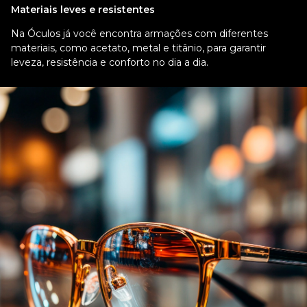
Proteção máxima para seus olhos
A saúde ocular dos nossos clientes é a nossa prioridade. Todas
as nossas lentes de grau são fabricadas com materiais de alta
qualidade e tecnologia de ponta, o que garante proteção contra
os raios solares nocivos. Além disso, oferecemos lentes com
tecnologias extras para garantir o máximo de conforto e nitidez
com seus óculos de grau.
Antireflexo
Eliminam reflexos indesejados de luzes e telas, proporcionando
uma visão mais clara e red uzindo o cansaço visual. Ideal para
pessoas que passam muito tempo em frente à tela do
computador ou televisão.
Filtro de luz azul
Protege seus olhos da luz emitida por telas de celulares e tablets.
Lentes transitions