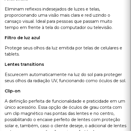
melhor preço do mercado!
Melhor custo-benefício
A Óculos Já oferece os melhores preços do mercado em óculos
de grau, sem comprometer a qualidade e com satisfação
garantida. Aproveite nossas condições especiais e parcele sua
compra sem juros!
Entrega rápida e segura
Receba seus óculos de grau com conforto e praticidade.
Oferecemos frete grátis para todo o Brasil, dependendo da
quantidade de peças e do valor, com entrega rápida e segura
diretamente na sua casa.
Atendimento personalizado
Nossa equipe de especialistas está sempre disponível para
ajudar você a escolher o modelo ideal. Consideramos seu estilo,
necessidades e orçamento para garantir a melhor escolha.
Laboratório próprio