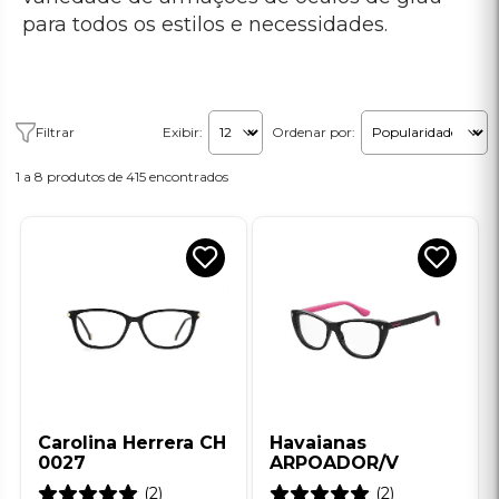
Carolina Herrera CH
Havaianas
0027
ARPOADOR/V
(2)
(2)
R$ 1.450,00
R$ 479,00
R$ 724,98
R$ 239,50
(50% off)
(50% off)
R$ 870,00
no cartão de crédito
R$ 287,40
no cartão de crédito
em até
10x de R$ 87,00
sem
em até
10x de R$ 28,74
sem
juros
juros
Comprar
Comprar