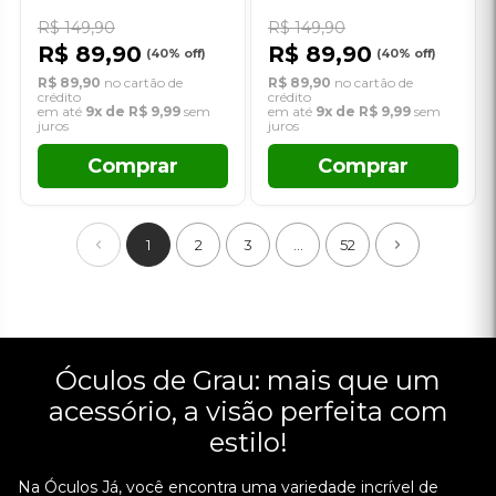
R$ 89,90
no cartão de crédito
R$ 89,90
no cartão de crédito
em até
9x de R$ 9,99
sem
em até
9x de R$ 9,99
sem
juros
juros
Comprar
Comprar
1
2
3
...
52
Óculos de Grau: mais que um
acessório, a visão perfeita com estilo!
Na Óculos Já, você encontra uma variedade incrível de
armações de óculos de grau para combinar com cada ocasião e
te acompanhar em todos os momentos do dia a dia. Os óculos
de grau são mais do que um acessório: eles são essenciais para
quem precisa corrigir a visão e ter uma vida mais nítida e