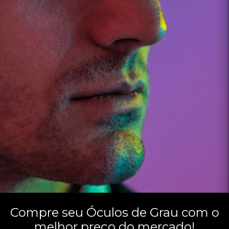
Óculos Já © - Todos os direitos reservados / KR ÓCULOS SOL E GRAU LTDA,
CNPJ: 38.483.916/0001-12, Rua Manoel Francisco Mendes, 399 - São
Bernardo, Campinas - SP, CEP: 13030-110.
Segunda a Sexta: 9h às 18h. Sábado: 9h às 13h. Domingo: Fechado.