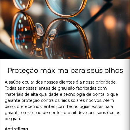
Escurecem automaticamente na luz do sol para proteger seus
olhos da radiação UV, funcionando como óculos de sol.
Clip-on
A definição perfeita de funcionalidade e praticidade em um único
acessório. Essa opção de óculos de grau conta com um clip
magnético nas pontas das lentes e no centro, possibilitando o
encaixe perfeito de lentes com proteção solar e, também, caso o
cliente deseje, o adicional de lentes noturnas para uma direção
mais confortável.
Garanta a qualidade que você merece
As lentes dos nossos óculos de grau são feitas com os mais
avançados materiais e tecnologias, tudo para garantir a mais alta
qualidade e durabilidade. Além disso, todas as lentes passam por
rigorosos testes de qualidade para assegurar que você tenha a
melhor experiência visual possível.
Compre seu Óculos de Grau com o