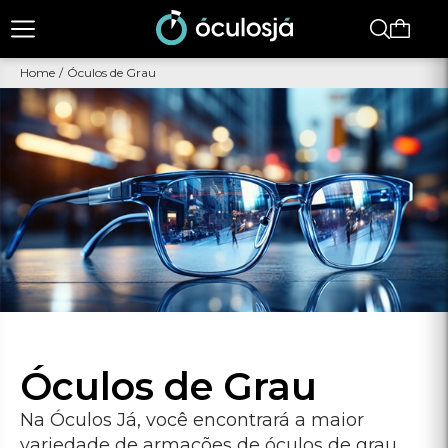
Faltam
R$ 250,00
para
FRETE GRÁTIS
Home
/
Óculos de Grau
Óculos de Grau
Na Óculos Já, você encontrará a maior variedade
de armações de óculos de grau para todos os
estilos e necessidades.
Filtrar
Exibir:
Ordenar por:
1 a 8 produtos de 415 encontrados