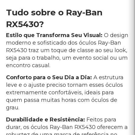
grau.
Durabilidade e Resistência:
Feitos para
durar, os óculos Ray-Ban RX5430 oferecem a
robustez de uma marca de referência no
mercado óptico, conhecida por sua
qualidade e resistência.
Praticidade e Versatilidade:
Seja para
lentes de grau ou apenas para compor o seu
visual, o modelo RX5430 é versátil e atende
às suas necessidades diárias. Com uma
armação de fácil adaptação, você pode
combinar esses óculos com diferentes estilos
de roupa e situações.
Marca Ray-Ban:
Reconhecida
mundialmente, a Ray-Ban é sinônimo de
qualidade, inovação e estilo. Ao escolher um