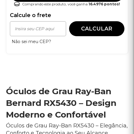
Bernard RX5430 – Design
Moderno e Confortável
Óculos de Grau Ray-Ban RX5430 – Elegância,
Conforto e Tecnologia ao Seu Alcance
Os óculos de grau Ray-Ban RX5430 são a
escolha perfeita para quem busca estilo,
conforto e praticidade em um único
acessório. Com um design contemporâneo e
sofisticado, esses óculos foram pensados
para quem deseja um visual elegante e ao
mesmo tempo funcional para lentes de
prescrição.
Se você procura um modelo de óculos que
combine com o seu estilo de vida, o RX5430
é ideal. Sua estrutura robusta e leve
proporciona durabilidade e resistência, sem