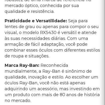
óculos Ray-Ban, você não está apenas
adquirindo um acessório, mas investindo em
um produto com mais de 80 anos de história
no mercado.
Garanta Já o Seu Ray-Ban
RX5430 e Tenha Estilo e
Conforto Todos os Dias!
Investir em óculos de grau não é apenas
uma necessidade, mas uma forma de
expressar seu estilo pessoal. O Ray-Ban
RX5430 une o melhor da qualidade e
inovação, proporcionando um visual
moderno, confortável e duradouro. Não perca
a oportunidade de elevar o seu look com um
ícone de estilo e conforto.