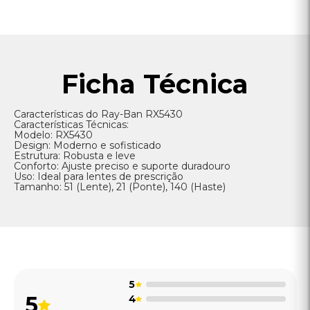
5
5
4
3
2 avaliações
2
1
Lucas F
11/12/2024
Rayban é sempre top! Não troco por nada
Recomendaria
Gabriel ferraz
19/12/2024
perfeito
Recomendaria