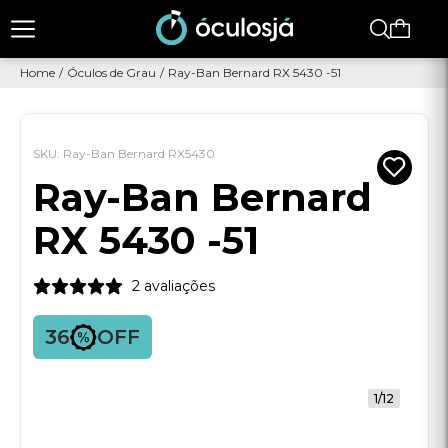
Faltam
R$ 250,00
para
FRETE GRÁTIS
Home
/
Óculos de Grau
/
Ray-Ban Bernard RX 5430 -51
SKU: Ray-Ban Bernard RX5430
Ray-Ban Bernard
RX 5430 -51
2 avaliações
36
OFF
1/12