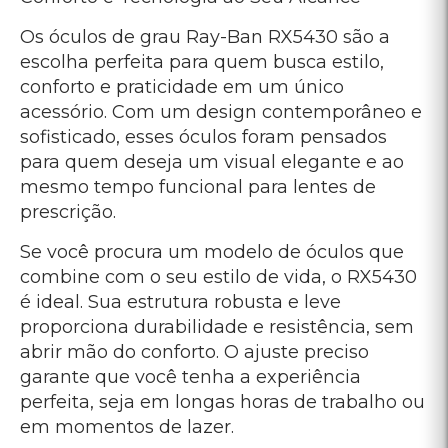
abrir mão do conforto. O ajuste preciso
garante que você tenha a experiência
perfeita, seja em longas horas de trabalho ou
em momentos de lazer.
Tudo sobre o Ray-Ban
RX5430?
Estilo que Transforma Seu Visual:
O design
moderno e sofisticado dos óculos Ray-Ban
RX5430 traz um toque de classe ao seu look,
seja para o trabalho, um evento social ou um
encontro casual.
Conforto para o Seu Dia a Dia:
A estrutura
leve e o ajuste preciso tornam esses óculos
extremamente confortáveis, ideais para
quem passa muitas horas com óculos de