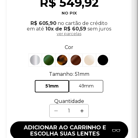
ADICIONAR AO CARRINHO E
ESCOLHA SUAS LENTES
Comprando este produto, você ganha
16.4976 pontos!
Calcule o frete
CALCULAR
Não sei meu CEP?
Óculos de Grau Ray-Ban