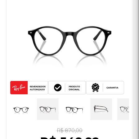
R$ 870,00
R$ 549,92
NO PIX
R$ 605,90
no cartão de crédito
em até
10x de R$ 60,59
sem juros
ver parcelas
Cor
Tamanho: 51mm
51mm
49mm
Quantidade