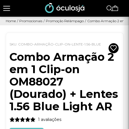
Home
/
Promocionais
/
Promoção Relâmpago
/
Combo Armação 2 em 1 C
SKU: COMBO-ARMAÇÃO-CLIP-ON-LENTE-1.56-BLUE
Combo Armação 2
em 1 Clip-on
OM88027
(Dourado) + Lentes
1.56 Blue Light AR
1 avaliações