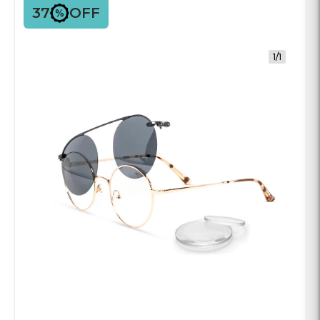
37
OFF
1/1