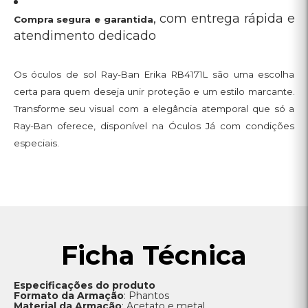
Ficha Técnica
Especificações do produto
Formato da Armação
: Phantos
Material da Armação
:
Acetato e metal.
Lentes
: Proteção UV 100%, disponíveis nas cores verde
degradê, cinza ou marrom
Dimensões
:
Dobradiça a dobradiça: 132 mm
Altura da lente: 46 mm
Tamanho da ponte: 18 mm
Diâmetro: 54
Comprimento da haste: 145 mm
5
4,05
4
3
19 avaliações
2