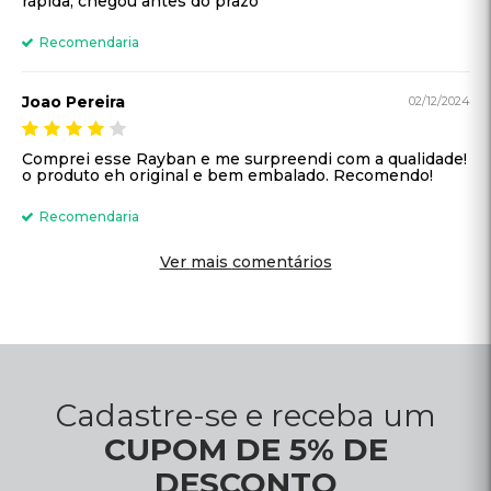
Cadastre-se e receba um
CUPOM DE 5% DE
DESCONTO
Cadastrar
Óculos Já © - Todos os direitos reservados / KR ÓCULOS SOL E GRAU
LTDA, CNPJ: 38.483.916/0001-12, Rua Manoel Francisco Mendes, 399 - São
Bernardo, Campinas - SP, CEP: 13030-110.
Segunda a Sexta: 9h às 18h. Sábado: 9h às 13h. Domingo: Fechado.