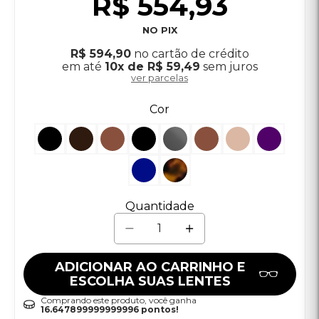
ADICIONAR AO CARRINHO E
ESCOLHA SUAS LENTES
Comprando este produto, você ganha
16.647899999999996 pontos!
Calcule o frete
CALCULAR
Não sei meu CEP?
Óculos de Sol Ray-Ban Erika
RB4171L