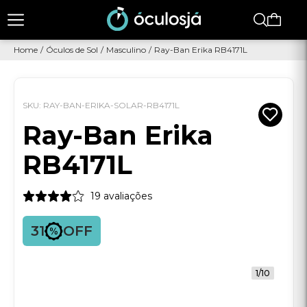
Faltam
R$ 250,00
para
FRETE GRÁTIS
Home
/
Óculos de Sol
/
Masculino
/
Ray-Ban Erika RB4171L
SKU: RAY-BAN-ERIKA-SOLAR-RB4171L
Ray-Ban Erika
RB4171L
19 avaliações
31
OFF
1/10