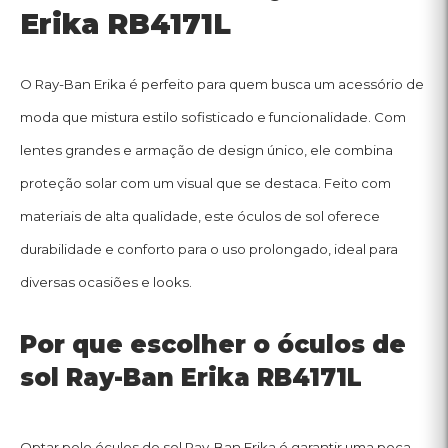
Por que escolher o óculos de
sol Ray-Ban Erika RB4171L
Optar pelo óculos de sol Ray-Ban Erika é garantir uma peça
de estilo e qualidade superior, com os benefícios que só a
Ray-Ban oferece:
: Perfeito para
Versatilidade de estilo
momentos descontraídos, passeios urbanos
e até eventos elegantes.
: Com o
Design icônico e atemporal
característico toque sofisticado da Ray-Ban,
este modelo torna-se um clássico em
qualquer guarda-roupa.
: Lentes com proteção
Proteção UV completa
100% UV, assegurando segurança e cuidado