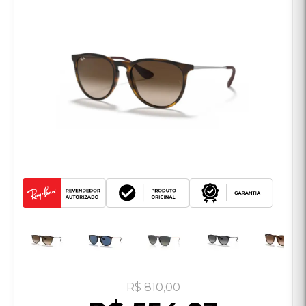
R$ 810,00
R$ 554,93
NO PIX
R$ 594,90
no cartão de crédito
em até
10x de R$ 59,49
sem juros
ver parcelas
Cor
Quantidade