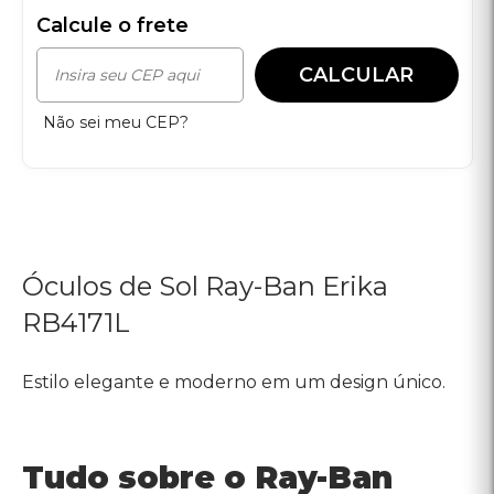
Estilo elegante e moderno em um design único.
Tudo sobre o Ray-Ban
Erika RB4171L
O Ray-Ban Erika é perfeito para quem busca um acessório de
moda que mistura estilo sofisticado e funcionalidade. Com
lentes grandes e armação de design único, ele combina
proteção solar com um visual que se destaca. Feito com
materiais de alta qualidade, este óculos de sol oferece
durabilidade e conforto para o uso prolongado, ideal para
diversas ocasiões e looks.