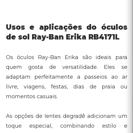
As opções de lentes degradê adicionam um
toque especial, combinando estilo e
proteção.
Características e benefícios do Ray-Ban
Erika RB4171L
: Visual oversize e lentes
Design único
arredondadas que garantem uma cobertura
extra e proteção completa contra raios UV.
: Disponível em
Cores clássicas e atemporais
cores fáceis de combinar e personalizar seu
estilo.
: Materiais resistentes
Conforto e durabilidade
que proporcionam leveza e conforto para