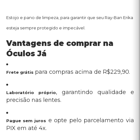
e opte pelo parcelamento via
Pague sem juros
PIX em até 4x.
, com entrega rápida e
Compra segura e garantida
atendimento dedicado
Os óculos de sol Ray-Ban Erika RB4171L são uma escolha
certa para quem deseja unir proteção e um estilo marcante.
Transforme seu visual com a elegância atemporal que só a
Ray-Ban oferece, disponível na Óculos Já com condições
especiais.