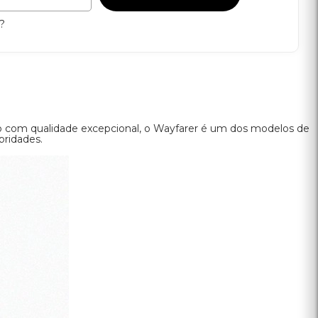
CALCULAR
sei meu CEP?