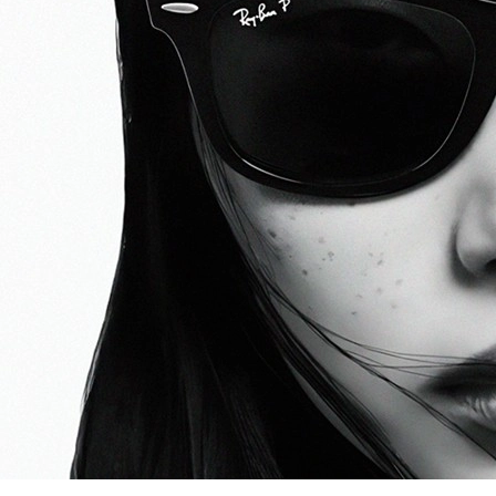
Conheça um dos óculos mais marcantes da Histó
Ban Original Wayfarer RB2140. Num modelo que 
clássico com qualidade excepcional, o Wayfarer
modelos de óculos de sol mais reconhecidos no
famoso por seu design distinto e sofisticado, al
usado por inúmeras celebridades.
COMPRAR
Modelo:
Ray-Ban Original Wayfarer