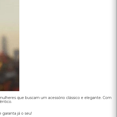
rotege seus olhos, mas também demonstra seu
stilo autêntico.
COMPRAR