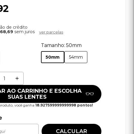
0,00
 630,92
X
6,90
no cartão de crédito
té
10x de R$ 68,69
sem juros
ver parcelas
Tamanho: 50mm
50mm
54mm
idade
DICIONAR AO CARRINHO E ESCOLHA
SUAS LENTES
mprando este produto, você ganha
18.927599999999998 pontos!
ule o frete