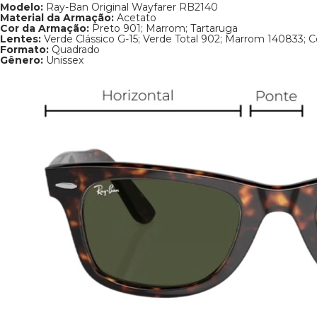
RB2140
Material da Armação:
Acetato
Cor da Armação:
Preto 901; Marrom;
Tartaruga
Lentes:
Verde Clássico G-15; Verde
Total 902; Marrom 140833; Com
Proteção UV
Formato:
Quadrado
Gênero:
Unissex
Vertical
41 mm, 47 mm
Horizontal
50