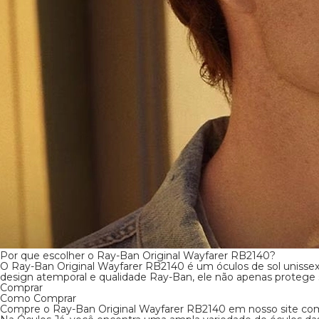
Como Comprar
Compre o Ray-Ban Original Wayfarer RB2140 em
com segurança e comodidade. Aproveite nossas 
exclusivas e garanta já o seu!
Na Óculos Já, você encontra uma ampla varieda
das melhores marcas.