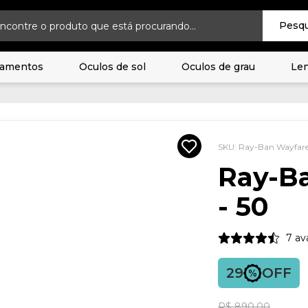
ne
R$ 250,00
ao carrinho para ter
FRETE GRÁTIS*
Pesqu
amentos
Óculos de sol
Óculos de grau
Len
SKU: R
R
RB
29