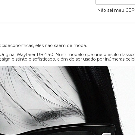
Não 
yfarer
escolha
s as mudanças