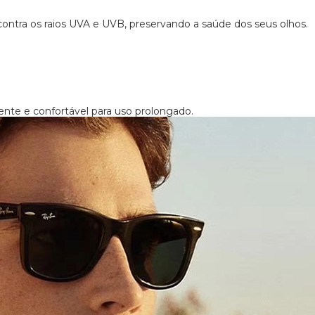
total contra os raios UVA e
UVB, preservando a saúde dos
seus olhos.
Por que
Origina
O Ray-Ban Or
unissex que u
homens e mul
elegante. Co