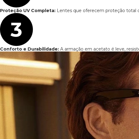
com um design que se
mantém relevante e estiloso
ao longo das décadas.