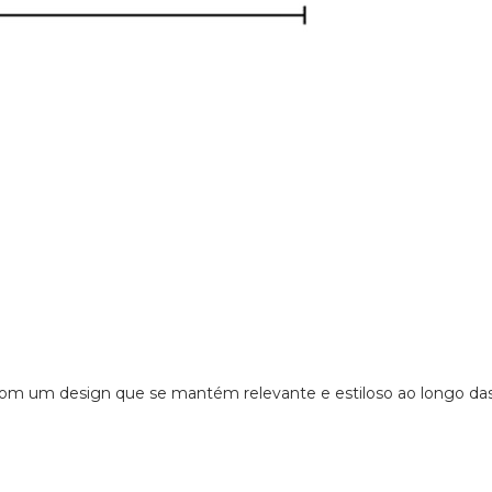
 de Comprar Ray-Ban Origin
Proteção UV Completa:
Lentes que oferecem proteção