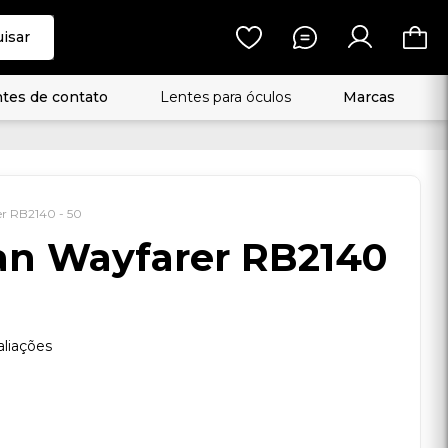
isar
tes de contato
Lentes para óculos
Marcas
ay-Ban Wayfarer RB2140 - 50
ay-Ban Wayfarer
2140 - 50
7 avaliações
OFF