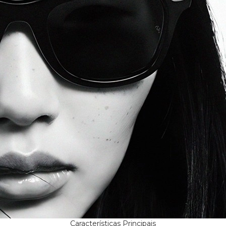
ria: o Ray-
une o estilo
 é um dos
 mundo. É
ém de ser
Características Principais