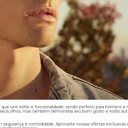
não apenas p
bom gosto e e
 nosso site
ofertas
de de óculos