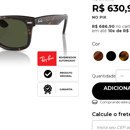
R$ 89
R$
NO PI
R$ 68
em a
Cor
Quant
A
Co
Calc