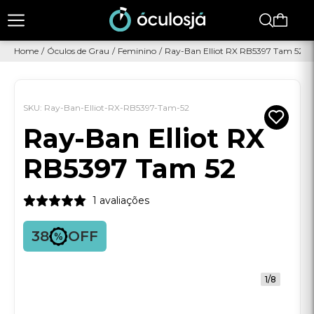
Home
/
Óculos de Grau
/
Feminino
/
Ray-Ban Elliot RX RB5397 Tam 52
SKU: Ray-Ban-Elliot-RX-RB5397-Tam-52
Ray-Ban Elliot RX
RB5397 Tam 52
1 avaliações
38
OFF
1/8